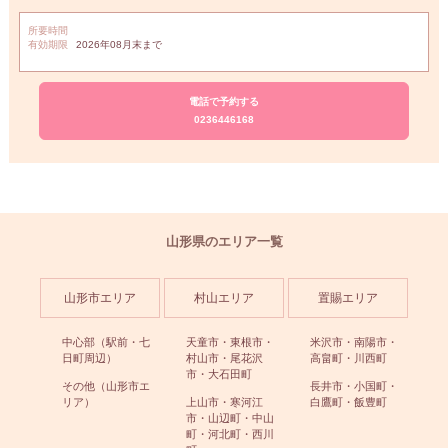
所要時間
有効期限
2026年08月末まで
電話で予約する
0236446168
山形県のエリア一覧
山形市エリア
村山エリア
置賜エリア
中心部（駅前・七
天童市・東根市・
米沢市・南陽市・
日町周辺）
村山市・尾花沢
高畠町・川西町
市・大石田町
その他（山形市エ
長井市・小国町・
リア）
上山市・寒河江
白鷹町・飯豊町
市・山辺町・中山
町・河北町・西川