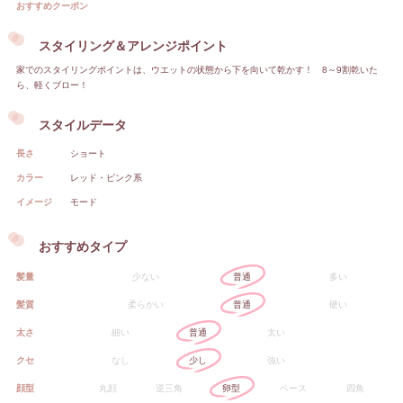
おすすめクーポン
スタイリング＆アレンジポイント
家でのスタイリングポイントは、ウエットの状態から下を向いて乾かす！ 8～9割乾いた
ら、軽くブロー！
スタイルデータ
長さ
ショート
カラー
レッド・ピンク系
イメージ
モード
おすすめタイプ
髪量
少ない
普通
多い
髪質
柔らかい
普通
硬い
太さ
細い
普通
太い
クセ
なし
少し
強い
顔型
丸顔
逆三角
卵型
ベース
四角