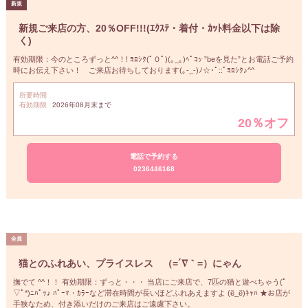
新規ご来店の方、20％OFF!!!(ｴｸｽﾃ・着付・ｶｯﾄ料金以下は除
く)
有効期限：今のところずっと^^！! ﾖﾛｼｸ(ﾟ０ﾟ)(｡_｡)ﾍﾟｺｯ ”beを見た”とお電話ご予約
時にお伝え下さい！ ご来店お待ちしております(｡-_-)ﾉ☆･ﾟ::ﾟﾖﾛｼｸ♪^^
所要時間
有効期限
2026年08月末まで
20％オフ
電話で予約する
0236446168
猫とのふれあい、プライスレス （=´∇｀=）にゃん
撫でて ^^！！ 有効期限：ずっと・・・ 当店にご来店で、7匹の猫と遊べちゃう(ﾟ
▽ﾟ*)ﾆﾊﾟｯ♪ ﾊﾟｰﾏ・ｶﾗｰなど滞在時間が長いほどふれあえますよ (ё_ё)ｷｬﾊ ★お店が
手狭なため、付き添いだけのご来店はご遠慮下さい。