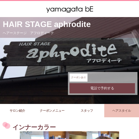
HAIR STAGE aphrodite
ヘアーステージ アフロディーテ
クーポンあり
電話で予約する
サロン紹介
クーポンメニュー
スタッフ
ヘアスタイル
インナーカラー