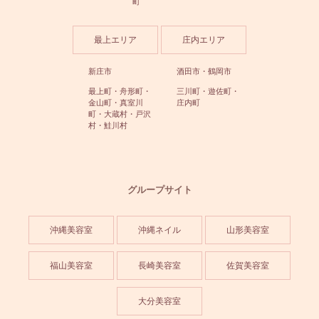
町
最上エリア
庄内エリア
新庄市
酒田市・鶴岡市
最上町・舟形町・
三川町・遊佐町・
金山町・真室川
庄内町
町・大蔵村・戸沢
村・鮭川村
グループサイト
沖縄美容室
沖縄ネイル
山形美容室
福山美容室
長崎美容室
佐賀美容室
大分美容室