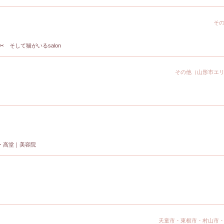
そ
✂ そして猫がいるsalon
その他（山形市エ
・高堂｜美容院
天童市・東根市・村山市