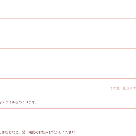
♪
その他（山形市
なスタイルをつくります。
らさなどなど、髪・頭皮のお悩みお聞かせください！